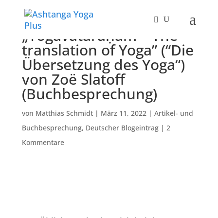
„Yogāvatāraṇam – The
translation of Yoga” (“Die
Übersetzung des Yoga“)
von Zoë Slatoff
(Buchbesprechung)
von
Matthias Schmidt
|
März 11, 2022
|
Artikel- und
Buchbesprechung
,
Deutscher Blogeintrag
|
2
Kommentare