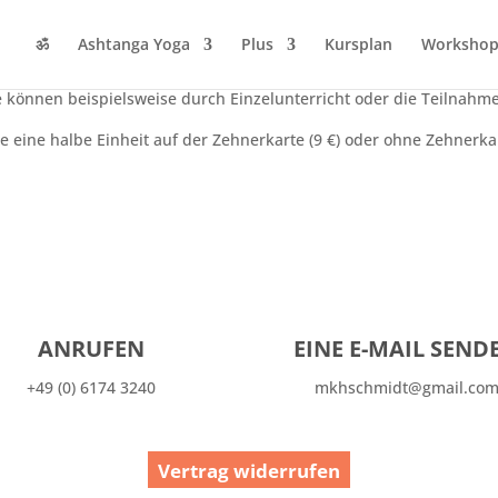
ॐ
Ashtanga Yoga
Plus
Kursplan
Workshop
chen Pranayama Übungen in der Tradition nach Sri O.P. Tiwari.
Sie können beispielsweise durch Einzelunterricht oder die Teilna
e eine halbe Einheit auf der Zehnerkarte (9 €) oder ohne Zehnerkar
ANRUFEN
EINE E-MAIL SEND
+49 (0) 6174 3240
mkhschmidt@gmail.co
Vertrag widerrufen