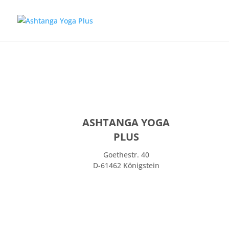
Ausklang der Mysore Praxis
Erfahrene Praktizierende können ihre Praxis noch eigenständig 
ASHTANGA YOGA
PLUS
Goethestr. 40
D-61462 Königstein