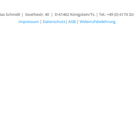
as Schmidt | Goethestr. 40 | D-61462 Königstein/Ts. | Tel.: +49 (0) 6174 32
Impressum
|
Datenschutz
|
AGB
|
Widerrufsbelehrung