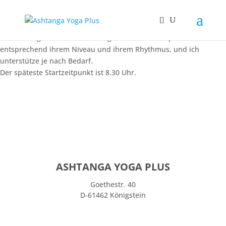
Mysore Unterricht
Dies ist ein gutes Format zum Lernen und Praktizieren für
Neueinsteiger wie auch für Fortgeschrittene. Alle praktizieren
entsprechend ihrem Niveau und ihrem Rhythmus, und ich
unterstütze je nach Bedarf.
Der späteste Startzeitpunkt ist 8.30 Uhr.
ASHTANGA YOGA PLUS
Goethestr. 40
D-61462 Königstein